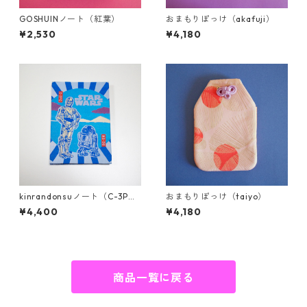
GOSHUINノート（紅葉）
おまもりぽっけ（akafuji）
¥2,530
¥4,180
kinrandonsuノート（C-3P
おまもりぽっけ（taiyo）
O、R2-D2）
¥4,400
¥4,180
商品一覧に戻る