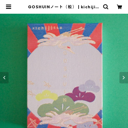
GOSHUINノート（松） | kichijits
u shop