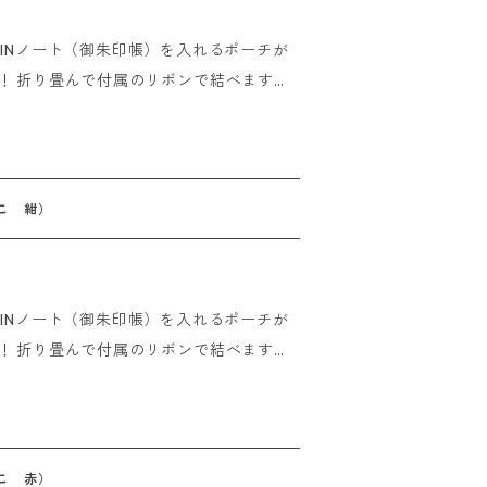
UINノート（御朱印帳）を入れるポーチが
の確認が取れた場合はご入金いただいたその
ます。
おりません。
て巾着のようにも使用できる2WAY仕様！
 overseas
一緒にお使いください。 他の小物ももちろん
こ 紺）
時までにご注文いただけましたら即日発送
UINノート（御朱印帳）を入れるポーチが
の確認が取れた場合はご入金いただいたその
ます。
おりません。
て巾着のようにも使用できる2WAY仕様！
 overseas
一緒にお使いください。 他の小物ももちろん
こ 赤）