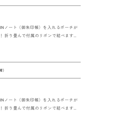
時までにご注文いただけましたら即日発送
UINノート（御朱印帳）を入れるポーチが
の確認が取れた場合はご入金いただいたその
ます。
おりません。
て巾着のようにも使用できる2WAY仕様！
 overseas
一緒にお使いください。 他の小物ももちろん
紺）
時までにご注文いただけましたら即日発送
UINノート（御朱印帳）を入れるポーチが
の確認が取れた場合はご入金いただいたその
ます。
おりません。
て巾着のようにも使用できる2WAY仕様！
 overseas
一緒にお使いください。 他の小物ももちろん