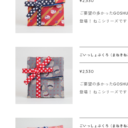
¥2,530
させていただきます。 ■銀行振込、コンビニ決済の場合 ご注文
ご要望の多かったGOSH
後、15時までにご入金
登場！ ねこシリーズです！ 折り畳んで付属のリボンで結べ
日に発送させていただきます。 ※海外発送は行って
リボンをぐるっとまわし
※Sorry. We do not ship
GOSHUINノートとご
入れられます！ 中に物を入れてギフト用の袋のようにも使えま
す。 素材：ポリエステル サイズ：幅16cm、高さ28cm（広げた状
ごいっしょぶくろ（まねきね
態で） ------------------- 即日発送の〆切について ■クレジッ
ト、代金引換の場合 15
¥2,530
させていただきます。 ■銀行振込、コンビニ決済の場合 ご注文
ご要望の多かったGOSH
後、15時までにご入金
登場！ ねこシリーズです！ 折り畳んで付属のリボンで結べ
日に発送させていただきます。 ※海外発送は行って
リボンをぐるっとまわし
※Sorry. We do not ship
GOSHUINノートとご
入れられます！ 中に物を入れてギフト用の袋のようにも使えま
す。 素材：ポリエステル サイズ：幅16cm、高さ28cm（広げた状
ごいっしょぶくろ（まねきね