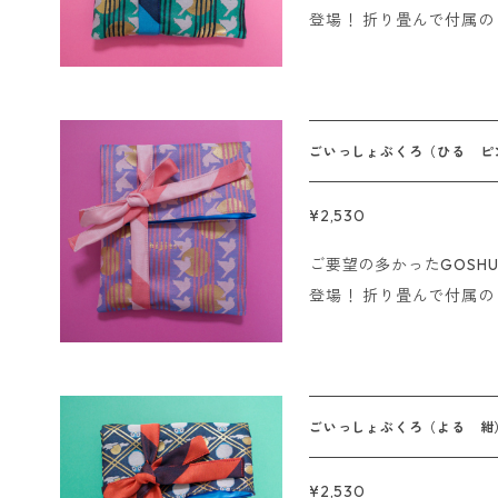
登場！ 折り畳んで付属のリボンで結べます。 リボンをぐるっとま
ます。 ※海外発送は行っておりません。 ※Sorry. We do not ship
わして巾着のようにも使用で
overseas
ご一緒にお使いください。
に物を入れてギフト用の袋のよう
テル サイズ：幅16cm、高さ28cm
ごいっしょぶくろ（ひる ピ
------- 即日発送の〆切について ■クレジット、代金引換の場合 1
5時までにご注文いただ
¥2,530
■銀行振込、コンビニ決済
ご要望の多かったGOSH
確認が取れた場合はご入
登場！ 折り畳んで付属のリボンで結べます。 リボンをぐるっとま
ます。 ※海外発送は行っておりません。 ※Sorry. We do not ship
わして巾着のようにも使用で
overseas
ご一緒にお使いください。
に物を入れてギフト用の袋のよう
テル サイズ：幅16cm、高さ28cm
ごいっしょぶくろ（よる 紺
------- 即日発送の〆切について ■クレジット、代金引換の場合 1
5時までにご注文いただ
¥2,530