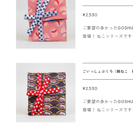
態で） ------------------- 即日発送の〆切について ■クレジッ
ト、代金引換の場合 15
¥2,530
させていただきます。 ■銀行振込、コンビニ決済の場合 ご注文
ご要望の多かったGOSH
後、15時までにご入金
登場！ ねこシリーズです！ 折り畳んで付属のリボンで結べ
日に発送させていただきます。 ※海外発送は行って
リボンをぐるっとまわし
※Sorry. We do not ship
GOSHUINノートとご
入れられます！ 中に物を入れてギフト用の袋のようにも使えま
す。 素材：ポリエステル サイズ：幅16cm、高さ28cm（広げた状
ごいっしょぶくろ（鯛ねこ 
態で） ------------------- 即日発送の〆切について ■クレジッ
ト、代金引換の場合 15
¥2,530
させていただきます。 ■銀行振込、コンビニ決済の場合 ご注文
ご要望の多かったGOSH
後、15時までにご入金
登場！ ねこシリーズです！ 折り畳んで付属のリボンで結べ
日に発送させていただきます。 ※海外発送は行って
リボンをぐるっとまわし
※Sorry. We do not ship
GOSHUINノートとご