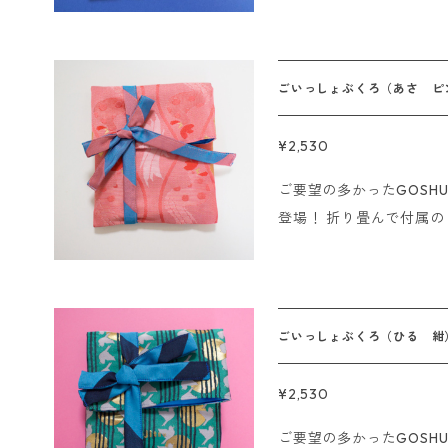
※Sorry. We do not ship
ご一緒にお使いください。
に物を入れてギフト用の袋のよう
テル サイズ：幅16cm、高さ28cm
ごいっしょぶくろ（あさ ピ
------- 即日発送の〆切について ■クレジット、代金引換の場合 1
5時までにご注文いただ
¥2,530
■銀行振込、コンビニ決済
ご要望の多かったGOSH
確認が取れた場合はご入
登場！ 折り畳んで付属のリボンで結べます。 リボンをぐるっとま
ます。 ※海外発送は行っておりません。 ※Sorry. We do not ship
わして巾着のようにも使用で
overseas
ご一緒にお使いください。
に物を入れてギフト用の袋のよう
テル サイズ：幅16cm、高さ28cm
ごいっしょぶくろ（ひる 紺
------- 即日発送の〆切について ■クレジット、代金引換の場合 1
5時までにご注文いただ
¥2,530
■銀行振込、コンビニ決済
ご要望の多かったGOSH
確認が取れた場合はご入