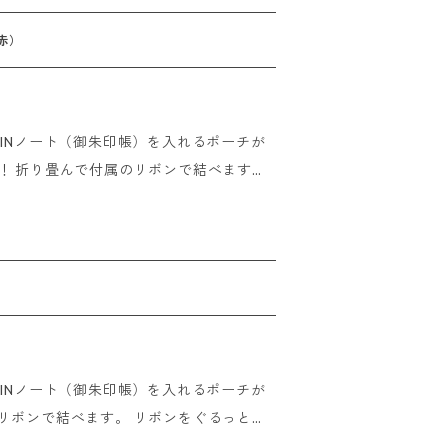
赤）
時までにご注文いただけましたら即日発送
UINノート（御朱印帳）を入れるポーチが
の確認が取れた場合はご入金いただいたその
ます。
おりません。
て巾着のようにも使用できる2WAY仕様！
 overseas
一緒にお使いください。 他の小物ももちろん
）
時までにご注文いただけましたら即日発送
UINノート（御朱印帳）を入れるポーチが
の確認が取れた場合はご入金いただいたその
おりません。
きる2WAY仕様！ GOSHUINノートと