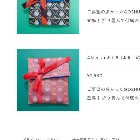
■銀行振込、コンビニ決済
ご要望の多かったGOSH
確認が取れた場合はご入
登場！ 折り畳んで付属のリボンで結べます。 リボンをぐるっとま
ます。 ※海外発送は行っておりません。 ※Sorry. We do not ship
わして巾着のようにも使用で
overseas
ご一緒にお使いください。
に物を入れてギフト用の袋のよう
テル サイズ：幅16cm、高さ28cm
ごいっしょぶくろ（よる ピ
------- 即日発送の〆切について ■クレジット、代金引換の場合 1
5時までにご注文いただ
¥2,530
■銀行振込、コンビニ決済
ご要望の多かったGOSH
確認が取れた場合はご入
登場！ 折り畳んで付属のリボンで結べます。 リボンをぐるっとま
ます。 ※海外発送は行っておりません。 ※Sorry. We do not ship
わして巾着のようにも使用で
overseas
ご一緒にお使いください。
に物を入れてギフト用の袋のよう
テル サイズ：幅16cm、高さ28cm
プライバシーポリシー
特定商取引法に基づく表記