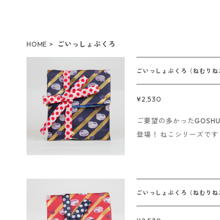
HOME
ごいっしょぶくろ
ごいっしょぶくろ（ねむりね
¥2,530
ご要望の多かったGOSH
登場！ ねこシリーズです！ 折り畳んで付属のリボンで結べ
リボンをぐるっとまわし
GOSHUINノートとご
入れられます！ 中に物を入れてギフト用の袋のようにも使えま
す。 素材：ポリエステル サイズ：幅16cm、高さ28cm（広げた状
ごいっしょぶくろ（ねむりね
態で） ------------------- 即日発送の〆切について ■クレジッ
ト、代金引換の場合 15