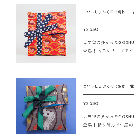
入れられます！ 中に物を入れてギフト用の袋のようにも使えま
す。 素材：ポリエステル サイズ：幅16cm、高さ28cm（広げた状
ごいっしょぶくろ（鯛ねこ 
態で） ------------------- 即日発送の〆切について ■クレジッ
ト、代金引換の場合 15
¥2,530
させていただきます。 ■銀行振込、コンビニ決済の場合 ご注文
ご要望の多かったGOSH
後、15時までにご入金
登場！ ねこシリーズです！ 折り畳んで付属のリボンで結べ
日に発送させていただきます。 ※海外発送は行って
リボンをぐるっとまわし
※Sorry. We do not ship
GOSHUINノートとご
入れられます！ 中に物を入れてギフト用の袋のようにも使えま
す。 素材：ポリエステル サイズ：幅16cm、高さ28cm（広げた状
ごいっしょぶくろ（あさ 紺
態で） ------------------- 即日発送の〆切について ■クレジッ
ト、代金引換の場合 15
¥2,530
させていただきます。 ■銀行振込、コンビニ決済の場合 ご注文
ご要望の多かったGOSH
後、15時までにご入金
登場！ 折り畳んで付属のリボンで結べます。 リボンをぐるっとま
日に発送させていただきます。 ※海外発送は行って
わして巾着のようにも使用で