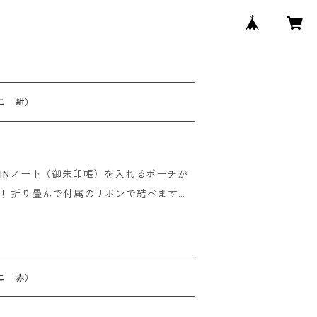
こ 紺）
UINノート（御朱印帳）を入れるポーチが
ます。
て巾着のようにも使用できる2WAY仕様！
一緒にお使いください。 他の小物ももちろん
こ 赤）
時までにご注文いただけましたら即日発送