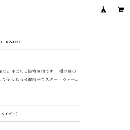
PO、R2-D2）
産地と呼ばれる織物産地です。 掛け軸の
して使われる金襴緞子でスター・ウォーズ
蛇腹仕様のスタンプノートです。 トラベ
クラップとしてもお使いいただけます。
-------- 即日発送
ット、代金引換の場合 15時までにご注文
ースベイダー）
いただきます。 ■銀行振込、コ
後、15時までにご入金の確認が取れた場