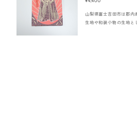
¥4,400
合はご入金いただいたその日
山梨県富士吉田市は郡内
発送は行っておりません。 ※Sor
生地や和装小物の生地と
の世界を表現しました。 
ルノートやアルバムやス
サイズ:11×16cm 蛇腹仕様44ページ -----------
の〆切について ■クレジ
いただけましたら即日発送させて
ンビニ決済の場合 ご注文
合はご入金いただいたその日
発送は行っておりません。 ※Sor