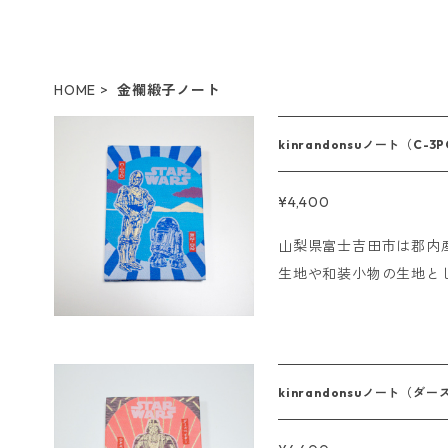
HOME
金襴緞子ノート
kinrandonsuノート（C-3
¥4,400
山梨県富士吉田市は郡内
生地や和装小物の生地と
の世界を表現しました。 
ルノートやアルバムやス
サイズ:11×16cm 蛇腹仕様44ページ -----------
の〆切について ■クレジ
kinrandonsuノート（ダ
いただけましたら即日発送させて
ンビニ決済の場合 ご注文