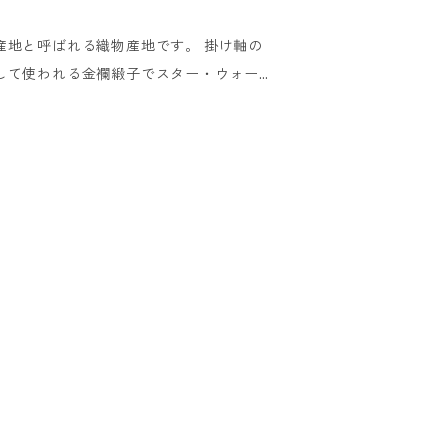
に発送させていただきます。 ※海外
産地と呼ばれる織物産地です。 掛け軸の
ry. We do not ship overseas
して使われる金襴緞子でスター・ウォーズ
蛇腹仕様のスタンプノートです。 トラベ
クラップとしてもお使いいただけます。
-------- 即日発送
ット、代金引換の場合 15時までにご注文
いただきます。 ■銀行振込、コ
後、15時までにご入金の確認が取れた場
に発送させていただきます。 ※海外
ry. We do not ship overseas