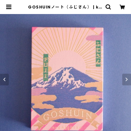
GOSHUINノート（ふじさん） | kic
hijitsu shop