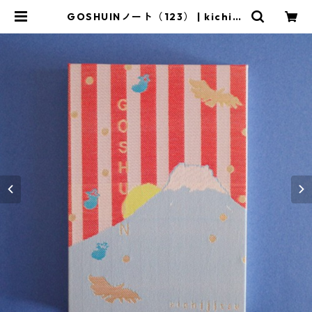
GOSHUINノート（123） | kichijit
su shop