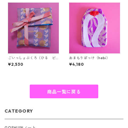
ごいっしょぶくろ（ひる ピ
おまもりぽっけ（hebi）
ンク）
¥2,530
¥4,180
商品一覧に戻る
CATEGORY
GOSHUINノート