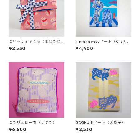
ごいっしょぶくろ（まねきね
kinrandonsuノート（C-3P
こ 赤）
O、R2-D2）
¥2,530
¥4,400
ごきげんぽーち（うさぎ）
GOSHUINノート（お獅子）
¥6,600
¥2,530