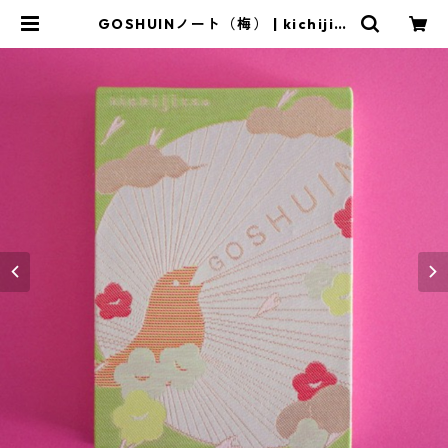
GOSHUINノート（梅） | kichijits
u shop