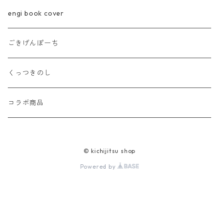
engi book cover
ごきげんぽーち
くっつきのし
コラボ商品
© kichijitsu shop
Powered by