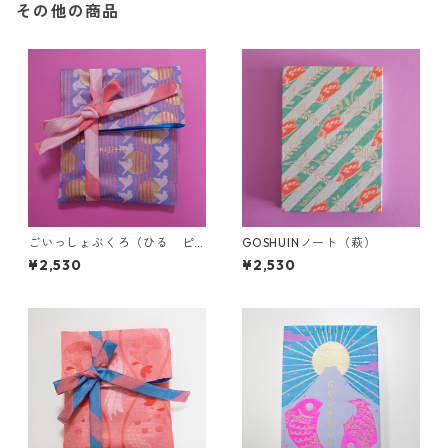
その他の商品
ごいっしょぶくろ（ひる ピ
GOSHUINノート（萩）
ンク）
¥2,530
¥2,530