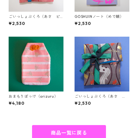
ごいっしょぶくろ（あさ ピ
GOSHUINノート（めで鯛）
ンク）
¥2,530
¥2,530
おまもりぽっけ（orizuru）
ごいっしょぶくろ（あさ
紺）
¥4,180
¥2,530
商品一覧に戻る