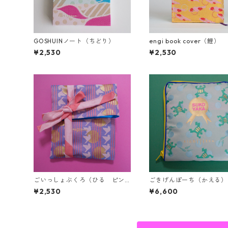
GOSHUINノート（ちどり）
engi book cover（鯉）
¥2,530
¥2,530
ごいっしょぶくろ（ひる ピン
ごきげんぽーち（かえる）
ク）
¥2,530
¥6,600