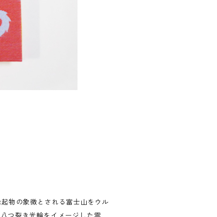
ン。縁起物の象徴とされる富士山をウル
、八つ裂き光輪をイメージした雲