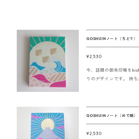
GOSHUINノート（ちどり）
¥2,530
今、話題の御朱印帳をkich
りのデザインです。 持ち歩くのが楽しくなる華やかな御朱印帳で
す。 神社やお寺で実際に御朱印
ん、結婚式の芳名帳、ア
なた次第。 ※ご朱印をいただく際は御朱印のみで使用してくださ
い。 サイズ:11×16cm 蛇腹仕様44ページ ------------------- 即
GOSHUINノート（めで鯛）
日発送の〆切について ■
だけましたら即日発送させていただき
¥2,530