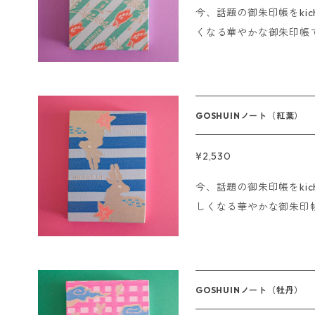
今、話題の御朱印帳をkichijits
送させていただきます。 ※海外発送は行っておりません。 ※Sorr
くなる華やかな御朱印帳
y. We do not ship overseas ◆【配送方法について】
だけます。 ご朱印はもちろん、結婚式の芳名帳、アルバム、スク
によって配送方法が異な
ラップブックなど使い方はあなた次第。
発送方法をお選びください。 ①レターパックライト（36
御朱印のみで使用してください。 サイズ:11×16cm
イズ：340mm×248m
ジ ------------------- 即日発送の〆切について ■クレジットの
さ：4㌔まで 配達方法：郵便受けへお届
GOSHUINノート（紅葉）
場合 15時までにご注文
数 GOSHUINノートの
ます。 ■銀行振込、コンビニ決済の場合 ご注文後、15時までにご
みご注文の場合：3点まで
¥2,530
入金の確認が取れた場合
点まで ※商品別組み合わせ例 例）GOSHUINノート2点＋おまもり
今、話題の御朱印帳をkichijit
ただきます。 ※海外発送は行っておりません。 ※Sorry. We do n
ぽっけ1点 例）GOSHU
しくなる華やかな御朱印
ot ship overseas
SHUINノート1点＋おま
ただけます。 ご朱印はもちろん、結婚式の芳名帳、アルバム、ス
②レターパックプラス（51
クラップブックなど使い方はあなた次
ァイルサイズ） 重さ：4
は御朱印のみで使用してください。 サイズ:11×1
又は署名をいただきます 1回のご注文時 同梱可能数 GOSHUINノー
ージ ------------------- 即日発送の〆切について ■クレジット
トのみご注文の場合：4
GOSHUINノート（牡丹）
の場合 15時までにご注
5点まで ごいっしょぶくろの