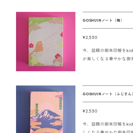
ラップブックなど使い方はあなた次第。
御朱印のみで使用してください。 サイズ:11×16cm
ジ ------------------- 即日発送の〆切について ■クレジットの
GOSHUINノート（梅）
場合 15時までにご注文
ます。 ■銀行振込、コンビニ決済の場合 ご注文後、15時までにご
¥2,530
入金の確認が取れた場合
今、話題の御朱印帳をkichiji
ただきます。 ※海外発送は行っておりません。 ※Sorry. We do n
が楽しくなる華やかな御
ot ship overseas
をいただけます。 ご朱印はもちろん、結婚式の芳名帳、アルバ
ム、スクラップブックなど使い方
だく際は御朱印のみで使用してください。 
様44ページ ------------------- 即日発送の〆切について ■クレ
GOSHUINノート（ふじさん
ジットの場合 15時まで
いただきます。 ■銀行振込、コンビニ決済の場合 ご注文後、15時
¥2,530
までにご入金の確認が取
今、話題の御朱印帳をkichijit
させていただきます。 ※海外発送は行っておりません。 ※Sorry.
しくなる華やかな御朱印