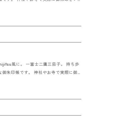
s
第。 ※ご朱印をいただく際
6cm 蛇腹仕様44ペ
文いただけましたら即日発送させていただ
合はご入金いただいたその日に発送させて
jitsu風に。 一富士二鷹三茄子。 持ち歩
な御朱印帳です。 神社やお寺で実際に御
い方はあなた次第。 ※ご朱印をい
。 サイズ:11×16cm 蛇腹
でにご注文いただけましたら即日発送させ
取れた場合はご入金いただいたその日に発