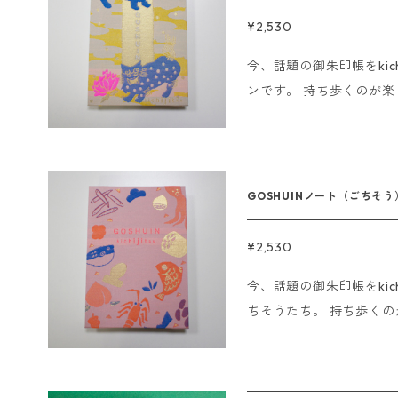
日発送させていただきます。 ■銀行振込、コンビニ決済
¥2,530
注文後、15時までにご
今、話題の御朱印帳をkich
その日に発送させていただきます。 ※海外発
ンです。 持ち歩くのが楽しくなる華やかな御朱印帳です。 神社や
ん。 ※Sorry. We do not 
お寺で実際に御朱印をいただけます。 ご
の芳名帳、アルバム、ス
※ご朱印をいただく際は御朱
1×16cm 蛇腹仕様44ページ ------------------- 即日発送の
GOSHUINノート（ごちそう
について ■クレジットの
即日発送させていただきます。 ■銀行振込、コンビ
¥2,530
ご注文後、15時までに
今、話題の御朱印帳をkich
たその日に発送させていただきます。 ※
ちそうたち。 持ち歩くのが楽しくなる華やかな御朱印帳です。 神
せん。 ※Sorry. We do no
社やお寺で実際に御朱印をいただけま
婚式の芳名帳、アルバム
第。 ※ご朱印をいただく際は御朱印のみで使用してください。 サ