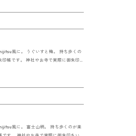
 ※ご朱印をいただく際は
 蛇腹仕様44ペー
いただけましたら即日発送させていただき
はご入金いただいたその日に発送させてい
tsu風に。 うぐいすと梅。 持ち歩くの
朱印帳です。 神社やお寺で実際に御朱印
はあなた次第。 ※ご朱印をいた
サイズ:11×16cm 蛇腹仕
）
にご注文いただけましたら即日発送させて
れた場合はご入金いただいたその日に発送
su風に。 富士山柄。 持ち歩くのが楽
帳です。 神社やお寺で実際に御朱印をい