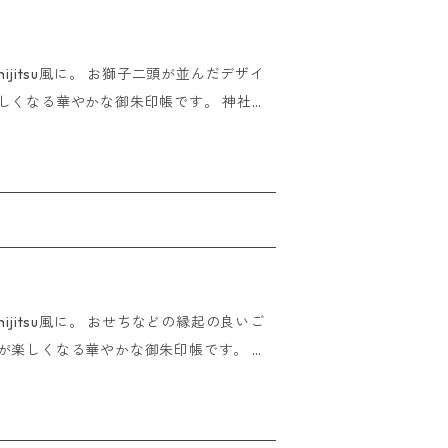
の場合 ご
入金の確認が取れた場合はご入金いただいた
ijitsu風に。 お獅子二頭が並んだデザイ
送は行っておりませ
ship overseas
朱印はもちろん、結婚式
クラップブックなど使い方はあなた次第。
印のみで使用してください。 サイズ:1
〆切
）
場合 15時までにご注文いただけましたら
ニ決済の場合
ご入金の確認が取れた場合はご入金いただい
ijitsu風に。 おせちなどの縁起の良いご
海外発送は行っておりま
t ship overseas
す。 ご朱印はもちろん、結
、スクラップブックなど使い方はあなた次