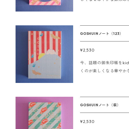
We do not ship oversea
ただけます。 ご朱印はもちろん、結婚式の芳名帳、アルバム、ス
クラップブックなど使い方はあなた次
は御朱印のみで使用してください。 サイズ:11×1
ージ ------------------- 即日発送の〆切について ■クレジット
GOSHUINノート（123）
の場合 15時までにご注
きます。 ■銀行振込、コンビニ決済の場合 ご注文後、15時までに
¥2,530
ご入金の確認が取れた場
今、話題の御朱印帳をkichi
いただきます。 ※海外発送は行っておりません。 ※Sorry. We do
くのが楽しくなる華やか
not ship overseas
朱印をいただけます。 ご朱印はもちろん、結婚式の芳名帳、アル
バム、スクラップブックなど使
ただく際は御朱印のみで使用してください
仕様44ページ ------------------- 即日発送の〆切について ■ク
GOSHUINノート（萩）
レジットの場合 15時ま
ていただきます。 ■銀行振込、コンビニ決済の場合 ご注文後、15
¥2,530
時までにご入金の確認が