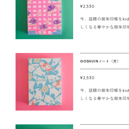
きます。 ■銀行振込、コンビニ決済の場合 ご注文後、15時までに
み合わせ例 例）GOSHU
¥2,530
ご入金の確認が取れた場
HUINノート2点＋おまも
今、話題の御朱印帳をkichijit
いただきます。 ※海外発送は行っておりません。 ※Sorry. We do
③ヤマト宅急便（788円
しくなる華やかな御朱印
not ship overseas
選びください。 ご不明点等ございましたらお気軽にお問い合わせ
ただけます。 ご朱印はもちろん、結婚式の芳名帳、アルバム、ス
ください。
クラップブックなど使い方はあなた次
は御朱印のみで使用してください。 サイズ:11×1
ージ ------------------- 即日発送の〆切について ■クレジット
GOSHUINノート（犬）
の場合 15時までにご注
きます。 ■銀行振込、コンビニ決済の場合 ご注文後、15時までに
¥2,530
ご入金の確認が取れた場
今、話題の御朱印帳をkichijit
いただきます。 ※海外発送は行っておりません。 ※Sorry. We do
しくなる華やかな御朱印
not ship overseas
ただけます。 ご朱印はもちろん、結婚式の芳名帳、アルバム、ス
クラップブックなど使い方はあなた次
は御朱印のみで使用してください。 サイズ:11×1