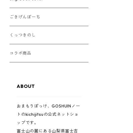
ごきげんぽーち
くっつきのし
コラボ商品
ABOUT
おまもりぽっけ、GOSHUINノー
トのkichijitsuの公式ネットショ
ップです。
富士山の麓にある山梨県富士吉