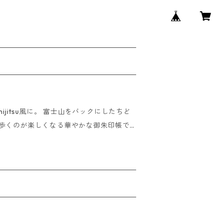
ijitsu風に。 富士山をバックにしたちど
をいただけます。 ご朱印はもちろ
ルバム、スクラップブックなど使い方はあ
クレジットの場合 15時までにご注文いた
ます。 ■銀行振込、コンビ