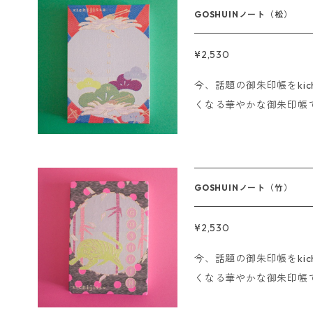
イズ:11×16cm 蛇腹仕様44ページ ---------------
GOSHUINノート（松）
〆切について ■クレジッ
たら即日発送させていただきます。 ■銀行振
¥2,530
場合 ご注文後、15時ま
今、話題の御朱印帳をkichijits
ただいたその日に発送させていただき
くなる華やかな御朱印帳
おりません。 ※Sorry. We d
だけます。 ご朱印はもちろん、結婚式の芳名帳、アルバム、スク
ラップブックなど使い方はあなた次第。
御朱印のみで使用してください。 サイズ:11×16cm
ジ ------------------- 即日発送の〆切について ■クレジットの
GOSHUINノート（竹）
場合 15時までにご注文
ます。 ■銀行振込、コンビニ決済の場合 ご注文後、15時までにご
¥2,530
入金の確認が取れた場合
今、話題の御朱印帳をkichijits
ただきます。 ※海外発送は行っておりません。 ※Sorry. We do n
くなる華やかな御朱印帳
ot ship overseas
だけます。 ご朱印はもちろん、結婚式の芳名帳、アルバム、スク