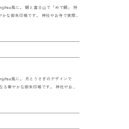
15時までにご入金の確認が取れた場合は
ijitsu風に。 鯛と富士山で「めで鯛」 持
させていただきます。 ※海外発送
やかな御朱印帳です。 神社やお寺で実際
 We do not ship overseas
帳、
など使い方はあなた次第。 ※ご朱印
ください。 サイズ:11×16cm
時までにご注文いただけましたら即日発送
の確認が取れた場合はご入金いただいたその
ijitsu風に。 月とうさぎのデザインで
おりません。
 overseas
ろん、結婚式の芳
プブックなど使い方はあなた次第。 ※
で使用してください。 サイズ:11×
合 15時までにご注文いただけましたら即