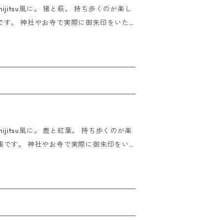
u風に。 猪と萩。 持ち歩くのが楽し
です。 神社やお寺で実際に御朱印をいた
 ご注文商品
ります。 お手数ですが下記をご参照の上
 ※ご朱印をいただく際は
0円） サ
 蛇腹仕様44ペー
m（A4ファイルサイズ） 厚さ：3ｃｍまで 重
け 1回のご注文時 同梱可能
いただけましたら即日発送させていただき
みご注文の場合：2点まで おまもりぽっけの
 ごいっしょぶくろのみご注文の場合：3
はご入金いただいたその日に発送させてい
su風に。 鹿と紅葉。 持ち歩くのが楽
INノート2点＋ごいっしょぶくろ1点 例）GO
帳です。 神社やお寺で実際に御朱印をい
もりぽっけ1点＋ごいっしょぶくろ1点 etc
0円） サイズ：340mm×248mm（A4フ
第。 ※ご朱印をいただく際
㌔まで 配達方法：対面でお届けし、受領印
6cm 蛇腹仕様44ペ
点まで おまもりぽっけのみご注文の場合：
文いただけましたら即日発送させていただ
みご注文の場合：5点まで ※商品別組