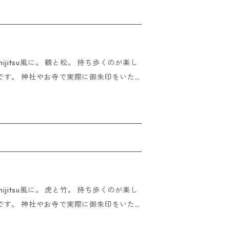
---- 即日発送の
トの場合 15時までにご注文いただけまし
込、コンビニ決済の
でにご入金の確認が取れた場合はご入金い
u風に。 鶴と松。 持ち歩くのが楽し
ます。 ※海外発送は行って
です。 神社やお寺で実際に御朱印をいた
o not ship overseas
 ※ご朱印をいただく際は
 蛇腹仕様44ペー
いただけましたら即日発送させていただき
はご入金いただいたその日に発送させてい
u風に。 虎と竹。 持ち歩くのが楽し
です。 神社やお寺で実際に御朱印をいた