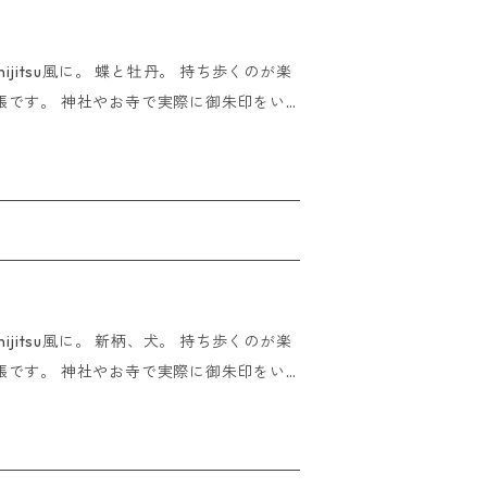
INノート3点＋おまもりぽっけ1点 例）GOS
合はご入金いただいたその日に発送させて
りぽっけ2点＋ごいっしょぶくろ1点 etc
su風に。 蝶と牡丹。 持ち歩くのが楽
） 上記①②以上ご注文の場合はこちらをお
帳です。 神社やお寺で実際に御朱印をい
第。 ※ご朱印をいただく際
6cm 蛇腹仕様44ペ
文いただけましたら即日発送させていただ
合はご入金いただいたその日に発送させて
su風に。 新柄、犬。 持ち歩くのが楽
帳です。 神社やお寺で実際に御朱印をい
第。 ※ご朱印をいただく際
6cm 蛇腹仕様44ペ