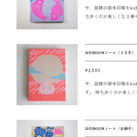
ニ決済の場合 ご注文後、
今、話題の御朱印帳をkich
ご入金いただいたその日に発送
ち歩くのが楽しくなる華
は行っておりません。 ※Sorry.
に御朱印をいただけます。 ご朱印はもちろん、結婚式の芳名
アルバム、スクラップブック
をいただく際は御朱印のみで使用して
蛇腹仕様44ページ ------------------- 即日発送の〆切について
GOSHUINノート（うさぎ）
■クレジットの場合 15
させていただきます。 ■銀行振込、コンビニ決済の場合 ご注文
¥2,530
後、15時までにご入金
今、話題の御朱印帳をkich
日に発送させていただきます。 ※海外発送は行って
す。 持ち歩くのが楽しくなる華やかな御朱印帳です。 神社やお寺
※Sorry. We do not ship
で実際に御朱印をいただけます。 ご朱印はもち
名帳、アルバム、スクラッ
ご朱印をいただく際は御朱印のみ
16cm 蛇腹仕様44ページ ------------------- 即日発送の〆切に
GOSHUINノート（お獅子）
ついて ■クレジットの場